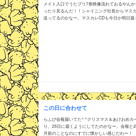
メイト入口でうたプリ7巻映像流れておるやんか
ったり見るんだ！！シャイニング社長からマス
送ってるのかなー。マスカレCDも今日か明日届くか
この日に合わせて
らふぴ会報届いてた^ ^クリスマス＆あけおめ
り、25日に届くようにしてたのかなー。会報と
月前のことなのにすでに懐かしい感じだわー！