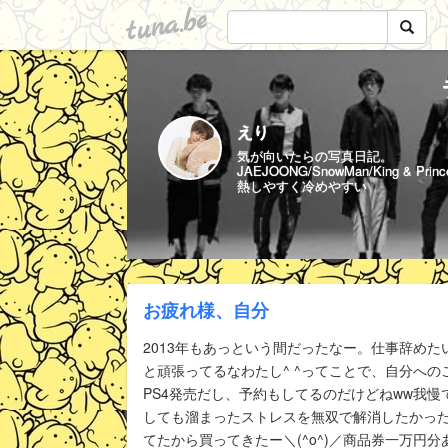
tuna.be
えり
気が向いたらの写真日記。
JAEJOONG/SnowMan/King & Princ
熱しやすく冷めやすい
お疲れ様、自分
2013年もあっという間だったなー。仕事辞めた
と頑張ってるなわたし^ ^ってことで、自分への
PS4発売だし、予約もしてるのだけどねww我
しても溜まったストレスを無双で解消したかった
てたから買ってきたー＼(^o^)／商品券一万円