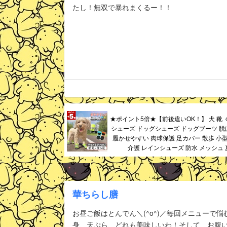
たし！無双で暴れまくるー！！
★ポイント5倍★【前後違いOK！】 犬 靴 
シューズ ドッグシューズ ドッグブーツ 脱
履かせやすい 肉球保護 足カバー 散歩 小型
介護 レインシューズ 防水 メッシュ 
華ちらし膳
お昼ご飯はとんでん＼(^o^)／毎回メニューで
身、天ぷら、どれも美味しいわ！そして、お腹