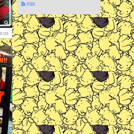
 RSS
0:03