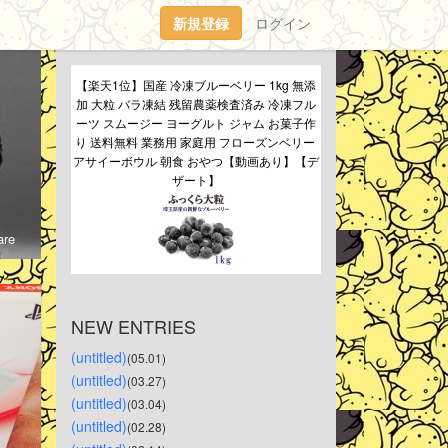
新規登録
ログイン
【楽天1位】国産 冷凍ブルーベリー 1kg 無添
加 大粒 バラ凍結 残留農薬検査済み 冷凍フル
ーツ スムージー ヨーグルト ジャム お菓子作
り 送料無料 業務用 家庭用 フローズンベリー 
アサイーボウル 朝食 おやつ【動画あり】【デ
ザート】
re
NEW ENTRIES
(untitled)
(05.01)
(untitled)
(03.27)
(untitled)
(03.04)
(untitled)
(02.28)