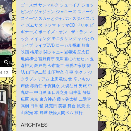
ゴースポ
サンマルク
シューイチ
ショッ
ピング
ジェジュン
ジャニーズ
スィーツ
スイーツ
スカッとジャパン
スタバ
スパ
イ
ズムサタ
ドラマ
ドラマCD
ドリボ
ビ
ギナーズ
ボーイズ・オン・ザ・ラン
マ
ック
メイキング
モニタリング
ヤバたの
ライブ
ライブDVD
ローカル番組
飲食
映画
横尾渉
関ジャニ∞
岩盤浴
記念日
亀梨和也
宮野真守
教科書にのせたい
玉
森裕太
錦戸亮
今市隆二
最愛の家族
雑
誌
山下健二郎
山下智久
仕事
少クラ
少
4:12
クラプレミアム
上田竜也
食
辛いもの
声優
赤西仁
千賀健永
大切な日
男旅
中
丸雄一
中目黒
田口淳之介
田中聖
登坂
広臣
東京
東方神起
藤ヶ谷太輔
二階堂
高嗣
日常
猫
発売日
美容
舞台
風景
北
山宏光
本
野球
妖怪人間ベム
旅行
ARCHIVES