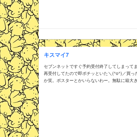
キスマイ7
セブンネットですぐ予約受付終了してしまって
再受付してたので即ポチッといた＼(^o^)／買
か笑。ポスターとかいらないわー。無駄に箱大