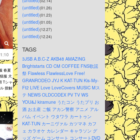
(untitled)
(02.14)
(untitled)
(01.26)
(untitled)
(01.23)
(untitled)
(01.05)
(untitled)
(12.27)
(untitled)
(12.24)
TAGS
1:10
3JSB
A.B.C-Z
AKB48
AMAZING
Brightstarts
CD
CM
COFFEE
FNS歌謡
服 春夏
祭
Flawless
FlawlessLove
Free!
猫服 犬
GRANRODEO
JYJ
K
KAT-TUN
Kis-My-
 Tシャ
Ft2
LIVE
Love
LoveCovers
MUSIC
Mス
ル 接触
テ
NEWS
OLDCODEX
PV
TV
WS
YOU&J
kiramune
うたコン
うたプリ
お
酒
お土産
ご飯
アカン警察
アニメ
アル
バム
イベント
ウタワラ
カートゥン
KAT-TUN
カーニヴァル
カツマネ
カフ
ェ
カラオケ
カレンダー
キャラソン
グ
ッズ
ゲーム
コンサート
コンサートDVD