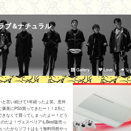
ラブ＆ナチュラル
e
Gallery
Love
Sha
いと言い続けて1年経ったよ笑。意外
ご褒美にPS3買ってきたー！！2月に
慢できなくて買ってしまったよー！どう
のだよ！ヴェスペリアもBest版売っ
分あったからソフトはもう無料同然やっ