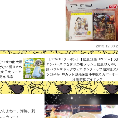
2013.12.30 2
【30%OFFクーポン】【 防虫 涼感 UPF50＋】犬
くつ 犬の靴 犬用
ロンパース つなぎ 犬の服 メッシュ 防虫 ひんやり 
げない 滑り止め
服 パジャマ ドッグウェア タンクトップ 通気性 犬用
犬 子犬 シニア
ツ 涼やか UVカット 脱毛保護 小中型犬 カバーオー
夏 冬 防寒
冷感 防蚊 アイドッグ
悩むんよねー。海鮮、刺
いっぱいー！