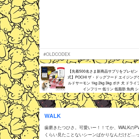
#OLDCODEX
【先着500名さま新商品サプリをプレゼント
式】POCHI ザ・ドッグフード エイジング
ルドサーモン 1kg 2kg 3kg ポチ 犬 ドラ
インフリー 低リン 低脂肪 魚肉 
WALK
歯磨きたつひさ。可愛いー！！てか、WALKのP
くらい見たことないシーンばかりなんだけど…