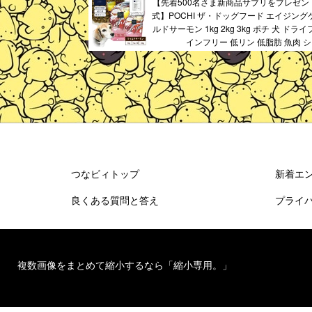
【先着500名さま新商品サプリをプレゼント
式】POCHI ザ・ドッグフード エイジング
ルドサーモン 1kg 2kg 3kg ポチ 犬 ドラ
インフリー 低リン 低脂肪 魚肉 
つなビィトップ
新着エ
良くある質問と答え
プライ
複数画像をまとめて縮小するなら「縮小専用。」