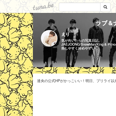
tuna.be
ラブ＆ナ
えり
気が向いたらの写真日記。
JAEJOONG/SnowMan/King & Princ
熱しやすく冷めやすい
達央の公式HPがかっこいい！明日、プリライ以