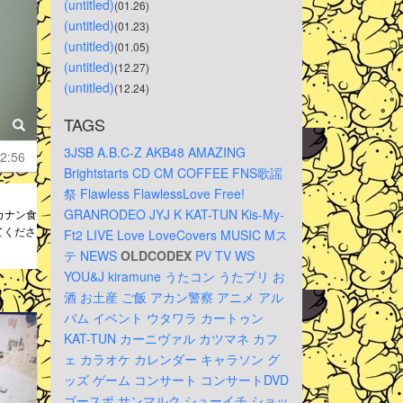
(untitled)
(01.26)
(untitled)
(01.23)
(untitled)
(01.05)
(untitled)
(12.27)
(untitled)
(12.24)
TAGS
3JSB
A.B.C-Z
AKB48
AMAZING
2:56
Brightstarts
CD
CM
COFFEE
FNS歌謡
祭
Flawless
FlawlessLove
Free!
GRANRODEO
JYJ
K
KAT-TUN
Kis-My-
ルカナン食
てくださ
Ft2
LIVE
Love
LoveCovers
MUSIC
Mス
テ
NEWS
OLDCODEX
PV
TV
WS
YOU&J
kiramune
うたコン
うたプリ
お
酒
お土産
ご飯
アカン警察
アニメ
アル
バム
イベント
ウタワラ
カートゥン
KAT-TUN
カーニヴァル
カツマネ
カフ
ェ
カラオケ
カレンダー
キャラソン
グ
ッズ
ゲーム
コンサート
コンサートDVD
ゴースポ
サンマルク
シューイチ
ショッ