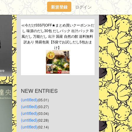
新規登録
ログイン
≪今だけ555円OFF★まとめ買いクーポン≫だ
し 味源のだし30包 だしパック 出汁パック 和
風だし 万能だし 出汁 国産 自然の館 送料無料 
訳あり 簡易包装【5袋でお試しだし5包おま
け】
re
NEW ENTRIES
(untitled)
(05.01)
(untitled)
(03.27)
(untitled)
(03.04)
(untitled)
(02.28)
(untitled)
(02.14)