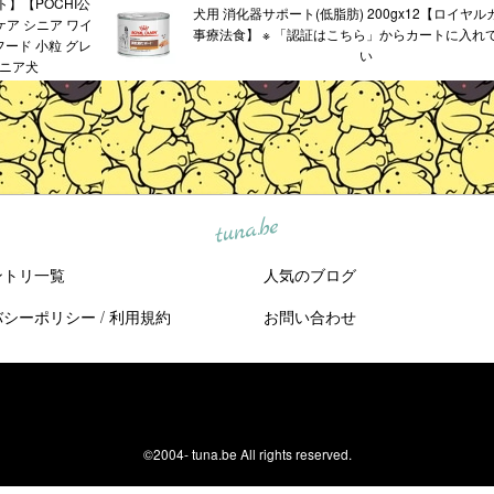
】【POCHI公
犬用 消化器サポート(低脂肪) 200gx12【ロイヤ
ケア シニア ワイ
事療法食】 ※ 「認証はこちら」からカートに入れ
イフード 小粒 グレ
い
シニア犬
tuna.be
ントリ一覧
人気のブログ
バシーポリシー
/
利用規約
お問い合わせ
©2004-
tuna.be
All rights reserved.