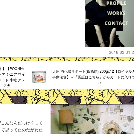
2018.03.31 2
】【POCHI公
犬用 消化器サポート(低脂肪) 200gx12【ロイヤ
ケア シニア ワイ
事療法食】 ※ 「認証はこちら」からカートに入れ
イフード 小粒 グレ
い
シニア犬
Vこんなんだっけ？って
って思ってたのだがわた