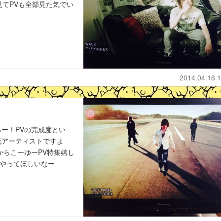
見てPVも全部見た気でい
2014.04.16 1
ー！PVの完成度とい
一流アーティストですよ
からこーゆーPV特集嬉し
ルもやってほしいなー