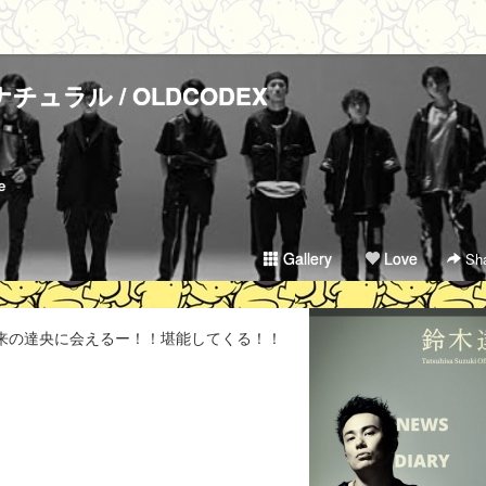
チュラル / OLDCODEX
e
Gallery
Love
Sha
来の達央に会えるー！！堪能してくる！！