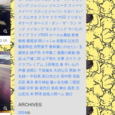
ピング
ジェジュン
ジャニーズ
スィーツ
スイーツ
スカッとジャパン
スタバ
スパ
イ
ズムサタ
ドラマ
ドラマCD
ドリボ
ビ
ギナーズ
ボーイズ・オン・ザ・ラン
マ
ック
メイキング
モニタリング
ヤバたの
ライブ
ライブDVD
ローカル番組
飲食
2:08
映画
横尾渉
関ジャニ∞
岩盤浴
記念日
亀梨和也
宮野真守
教科書にのせたい
玉
森裕太
錦戸亮
今市隆二
最愛の家族
雑
誌
山下健二郎
山下智久
仕事
少クラ
少
クラプレミアム
上田竜也
食
辛いもの
声優
赤西仁
千賀健永
大切な日
男旅
中
丸雄一
中目黒
田口淳之介
田中聖
登坂
広臣
東京
東方神起
藤ヶ谷太輔
二階堂
高嗣
日常
猫
発売日
美容
舞台
風景
北
山宏光
本
野球
妖怪人間ベム
旅行
ARCHIVES
2024
(8)