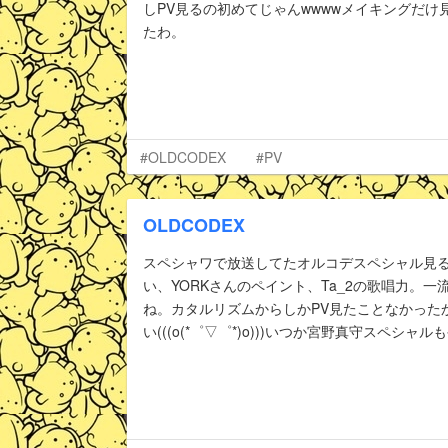
しPV見るの初めてじゃんwwwwメイキングだけ
たわ。
#OLDCODEX
#PV
OLDCODEX
スペシャワで放送してたオルコデスペシャル見る
い、YORKさんのペイント、Ta_2の歌唱力。
ね。カタルリズムからしかPV見たことなかった
い(((o(*゜▽゜*)o)))いつか宮野真守スペシャ