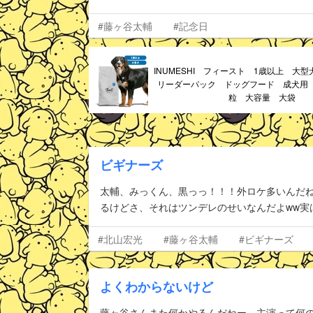
#藤ヶ谷太輔
#記念日
INUMESHI フィースト 1歳以上 大型
リーダーパック ドッグフード 成犬用
粒 大容量 大袋
ビギナーズ
太輔、みっくん、黒っっ！！！外ロケ多いんだね
るけどさ、それはツンデレのせいなんだよww実
#北山宏光
#藤ヶ谷太輔
#ビギナーズ
よくわからないけど
藤ヶ谷さんまた何かやるんだねー。主演って何