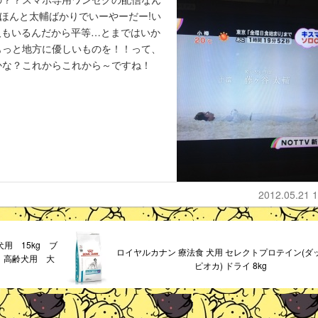
)ほんと太輔ばかりでいーやーだー!い
2７人もいるんだから平等…とまではいか
もっと地方に優しいものを！！って、
かな？これからこれから～ですね！
2012.05.21 1
犬用 15kg ブ
ロイヤルカナン 療法食 犬用 セレクトプロテイン(ダ
 高齢犬用 大
ピオカ) ドライ 8kg