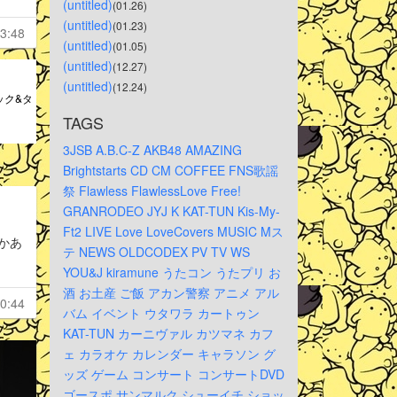
(untitled)
(01.26)
(untitled)
(01.23)
3:48
(untitled)
(01.05)
(untitled)
(12.27)
(untitled)
(12.24)
ック&タ
TAGS
3JSB
A.B.C-Z
AKB48
AMAZING
Brightstarts
CD
CM
COFFEE
FNS歌謡
祭
Flawless
FlawlessLove
Free!
GRANRODEO
JYJ
K
KAT-TUN
Kis-My-
Ft2
LIVE
Love
LoveCovers
MUSIC
Mス
かあ
テ
NEWS
OLDCODEX
PV
TV
WS
YOU&J
kiramune
うたコン
うたプリ
お
酒
お土産
ご飯
アカン警察
アニメ
アル
0:44
バム
イベント
ウタワラ
カートゥン
KAT-TUN
カーニヴァル
カツマネ
カフ
ェ
カラオケ
カレンダー
キャラソン
グ
ッズ
ゲーム
コンサート
コンサートDVD
ゴースポ
サンマルク
シューイチ
ショッ