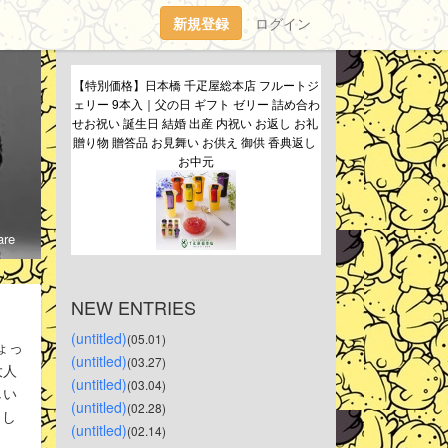
新規登録
ログイン
【特別価格】日本橋 千疋屋総本店 フルートジ
ェリー 9本入｜父の日 ギフト ゼリー 詰め合わ
せお祝い 誕生日 結婚 出産 内祝い お返し お礼 
贈り物 贈答品 お見舞い お供え 御供 香典返し 
お中元
re
NEW ENTRIES
(untitled)
(05.01)
ょっ
(untitled)
(03.27)
大人
(untitled)
(03.04)
しい
(untitled)
(02.28)
らし
(untitled)
(02.14)