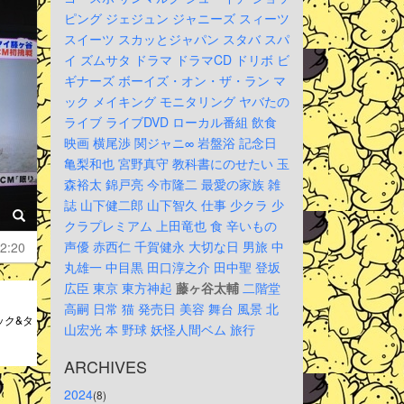
ピング
ジェジュン
ジャニーズ
スィーツ
スイーツ
スカッとジャパン
スタバ
スパ
イ
ズムサタ
ドラマ
ドラマCD
ドリボ
ビ
ギナーズ
ボーイズ・オン・ザ・ラン
マ
ック
メイキング
モニタリング
ヤバたの
ライブ
ライブDVD
ローカル番組
飲食
映画
横尾渉
関ジャニ∞
岩盤浴
記念日
亀梨和也
宮野真守
教科書にのせたい
玉
森裕太
錦戸亮
今市隆二
最愛の家族
雑
誌
山下健二郎
山下智久
仕事
少クラ
少
クラプレミアム
上田竜也
食
辛いもの
声優
赤西仁
千賀健永
大切な日
男旅
中
2:20
丸雄一
中目黒
田口淳之介
田中聖
登坂
広臣
東京
東方神起
藤ヶ谷太輔
二階堂
高嗣
日常
猫
発売日
美容
舞台
風景
北
ック&タ
山宏光
本
野球
妖怪人間ベム
旅行
ARCHIVES
2024
(8)