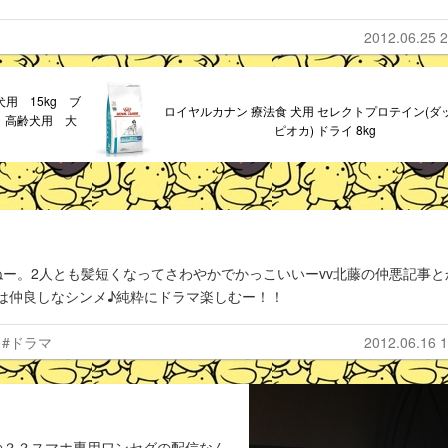
2012.06.25 2
犬用 15kg ブ
ロイヤルカナン 療法食 犬用 セレクトプロテイン(ダ
 高齢犬用 大
ピオカ) ドライ 8kg
ー。2人とも髪短くなってさわやかでかっこいいーvv北藤の仲悪記事と
は仲良しなシンメ♪純粋にドラマ楽しむー！！
#ドラマ
2012.06.16 1
の？？スマホ専用ワンセグの配信なん