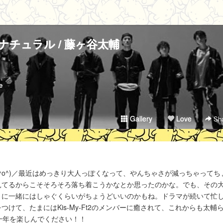
ナチュラル / 藤ヶ谷太輔
e
Gallery
Love
Sha
^o^)／最近はめっきり大人っぽくなって、やんちゃさが減っちゃってち
見てるからこそそろそろ落ち着こうかなとか思ったのかな。でも、その
まに一緒にはしゃぐくらいがちょうどいいのかもね。ドラマが続いて忙
けて、たまにはKis-My-Ft2のメンバーに癒されて、これからも太輔
一年を楽しんでください！！