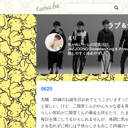
tuna.be
ラブ＆
えり
気が向いたらの写真日記。
JAEJOONG/SnowMan/King & Princ
熱しやすく冷めやすい
0625
太輔、25歳のお誕生日おめでとうございます＼(
と寂しい。けど、二階堂くんのやんちゃな姿を
らしい対応が二階堂くんの暴走も抑えたり、た
毎日を過ごしてるかもしれませんが、体調に気をつ
さを忘れずに時には子供らしさも出して25歳の