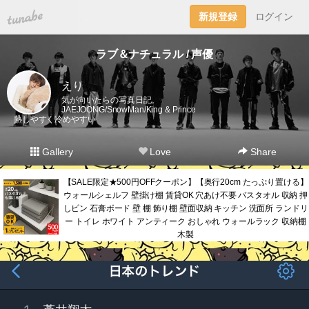
tuna.be
新規登録
ログイン
ラブ＆ナチュラル / 声優
えり
気が向いたらの写真日記。
JAEJOONG/SnowMan/King & Prince
熱しやすく冷めやすい
Gallery
Love
Share
【SALE限定★500円OFFクーポン】【奥行20cm たっぷり置ける】
ウォールシェルフ 壁掛け棚 賃貸OK 穴あけ不要 バスタオル 収納 押
しピン 石膏ボード 壁 棚 飾り棚 壁面収納 キッチン 洗面所 ランドリ
ー トイレ ホワイト アンティーク おしゃれ ウォールラック 収納棚
木製