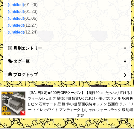
(untitled)
(01.26)
(untitled)
(01.23)
(untitled)
(01.05)
(untitled)
(12.27)
(untitled)
(12.24)
月別エントリー
タグ一覧
ブログトップ
【SALE限定★500円OFFクーポン】【奥行20cm たっぷり置ける】
ウォールシェルフ 壁掛け棚 賃貸OK 穴あけ不要 バスタオル 収納 押
しピン 石膏ボード 壁 棚 飾り棚 壁面収納 キッチン 洗面所 ランドリ
ー トイレ ホワイト アンティーク おしゃれ ウォールラック 収納棚
木製