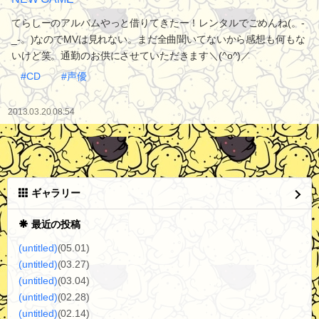
てらしーのアルバムやっと借りてきたー！レンタルでごめんね(。-
_-。)なのでMVは見れない。まだ全曲聞いてないから感想も何もな
いけど笑。通勤のお供にさせていただきます＼(^o^)／
#CD
#声優
2013.03.20 08:54
ギャラリー
最近の投稿
(untitled)
(05.01)
(untitled)
(03.27)
(untitled)
(03.04)
(untitled)
(02.28)
(untitled)
(02.14)