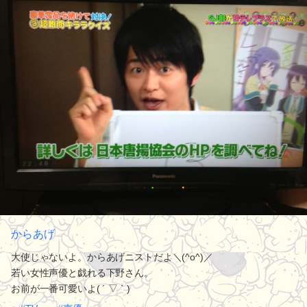
からあげ
大使じゃないよ。からあげニストだよ＼(^o^)／
若い女性声優と戯れる下野さん。
お前が一番可愛いよ( ´ ▽ ` )