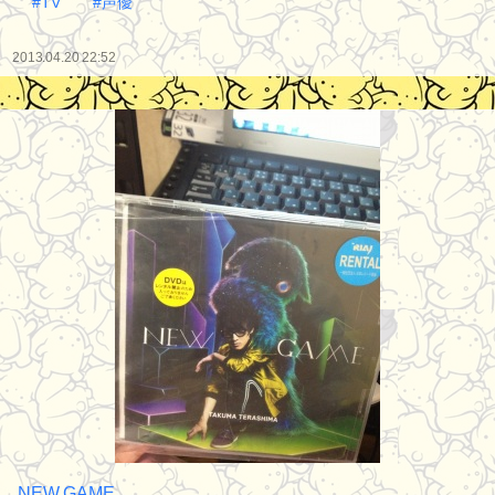
#TV
#声優
2013.04.20 22:52
NEW GAME