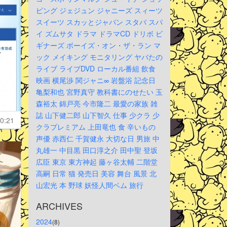
ピング
ジェジュン
ジャニーズ
スィーツ
スイーツ
スカッとジャパン
スタバ
スパ
イ
ズムサタ
ドラマ
ドラマCD
ドリボ
ビ
ギナーズ
ボーイズ・オン・ザ・ラン
マ
ック
メイキング
モニタリング
ヤバたの
ライブ
ライブDVD
ローカル番組
飲食
映画
横尾渉
関ジャニ∞
岩盤浴
記念日
亀梨和也
宮野真守
教科書にのせたい
玉
森裕太
錦戸亮
今市隆二
最愛の家族
雑
誌
山下健二郎
山下智久
仕事
少クラ
少
0:21
クラプレミアム
上田竜也
食
辛いもの
声優
赤西仁
千賀健永
大切な日
男旅
中
丸雄一
中目黒
田口淳之介
田中聖
登坂
広臣
東京
東方神起
藤ヶ谷太輔
二階堂
高嗣
日常
猫
発売日
美容
舞台
風景
北
山宏光
本
野球
妖怪人間ベム
旅行
ARCHIVES
2024
(8)