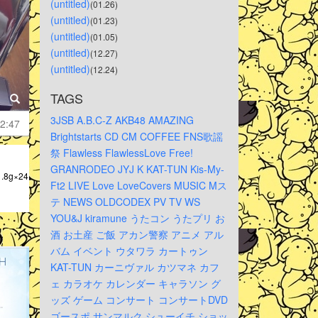
(untitled)
(01.26)
(untitled)
(01.23)
(untitled)
(01.05)
(untitled)
(12.27)
(untitled)
(12.24)
TAGS
3JSB
A.B.C-Z
AKB48
AMAZING
2:47
Brightstarts
CD
CM
COFFEE
FNS歌謡
祭
Flawless
FlawlessLove
Free!
GRANRODEO
JYJ
K
KAT-TUN
Kis-My-
8g×24
Ft2
LIVE
Love
LoveCovers
MUSIC
Mス
テ
NEWS
OLDCODEX
PV
TV
WS
YOU&J
kiramune
うたコン
うたプリ
お
酒
お土産
ご飯
アカン警察
アニメ
アル
バム
イベント
ウタワラ
カートゥン
KAT-TUN
カーニヴァル
カツマネ
カフ
ェ
カラオケ
カレンダー
キャラソン
グ
ッズ
ゲーム
コンサート
コンサートDVD
ゴースポ
サンマルク
シューイチ
ショッ