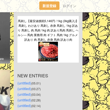
新規登録
ログイン
馬刺し【最安値挑戦5,146円 / 1kg (3kg購入)】
馬刺し わけあり 馬刺し 赤身 馬刺し 1kg 訳あ
り 馬刺し 肉 馬肉 1kg 肉 訳あり馬肉 馬刺し ヘ
ルシ― 馬肉 業務用 肉 ギフト 馬肉 1kg グルメ 
訳あり 肉 馬刺し 赤身 馬肉 訳あり肉
re
NEW ENTRIES
(untitled)
(05.01)
(untitled)
(03.27)
(untitled)
(03.04)
(untitled)
(02.28)
(untitled)
(02.14)