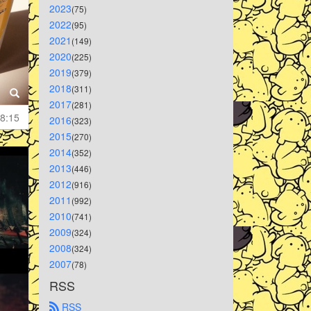
2023
(75)
2022
(95)
2021
(149)
2020
(225)
2019
(379)
2018
(311)
2017
(281)
8:15
2016
(323)
2015
(270)
2014
(352)
2013
(446)
2012
(916)
2011
(992)
2010
(741)
2009
(324)
2008
(324)
2007
(78)
RSS
 RSS