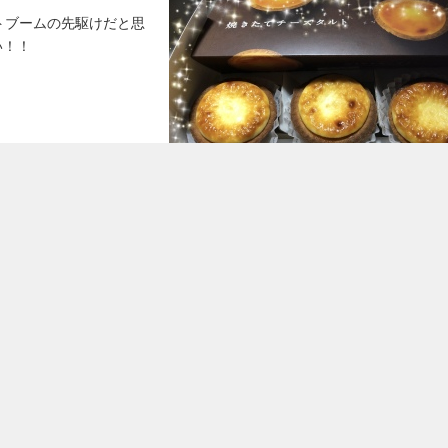
タルトブームの先駆けだと思
い！！
2018.05.07 2
らなかなか食べる機会がなくて、会社
ことで、連休中の今だ！辛いけど、甘
 ^