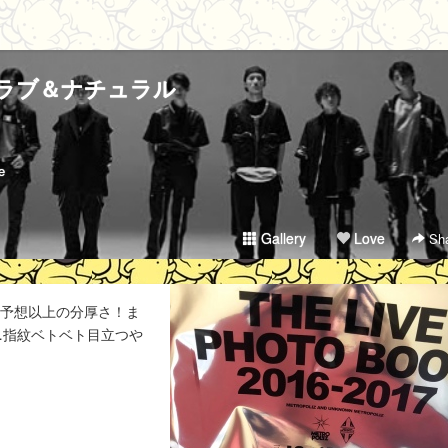
ラブ＆ナチュラル
e
Gallery
Love
Sha
、予想以上の分厚さ！ま
…指紋ベトベト目立つや