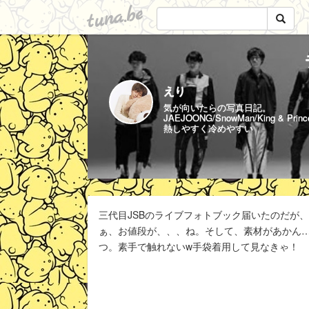
tuna.be
えり
気が向いたらの写真日記。
JAEJOONG/SnowMan/King & Princ
熱しやすく冷めやすい
三代目JSBのライブフォトブック届いたのだが
ぁ、お値段が、、、ね。そして、素材があかん
つ。素手で触れないw手袋着用して見なきゃ！