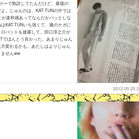
ソファーで熟読してたんだけど、最後の
。じゅんのは、KAT-TUNの中では
ことが違和感あってなんだかパッとしな
KAT-TUNいち強くて、膝のケガに
クロバットを披露して。田口淳之介が
NのTでほんとう良かった。あまりじゅん
見方変わるかも。あたしはよりじゅん
ませんww
2012.05.25 2