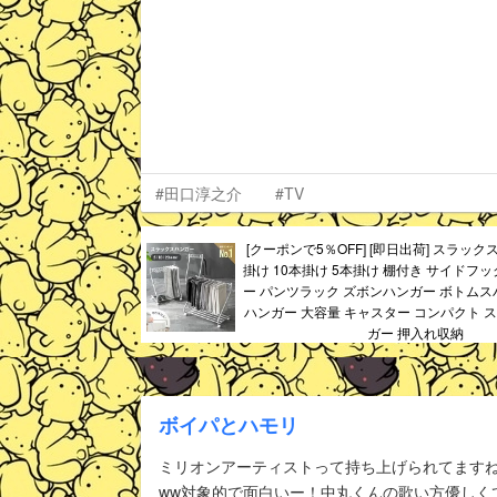
#田口淳之介
#TV
[クーポンで5％OFF] [即日出荷] スラック
掛け 10本掛け 5本掛け 棚付き サイドフ
ー パンツラック ズボンハンガー ボトムス
ハンガー 大容量 キャスター コンパクト ス
ガー 押入れ収納
ボイパとハモリ
ミリオンアーティストって持ち上げられてますね
ww対象的で面白いー！中丸くんの歌い方優しく