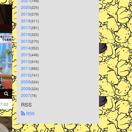
2021
(149)
2020
(225)
2019
(379)
2018
(311)
2017
(281)
2016
(323)
2015
(270)
2014
(352)
2013
(446)
2012
(916)
2011
(992)
2010
(741)
2009
(324)
2008
(324)
2007
(78)
RSS
7:02
 RSS