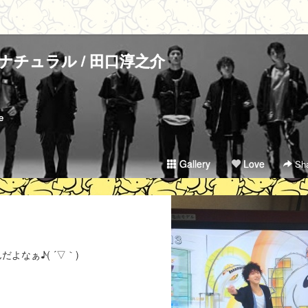
ナチュラル / 田口淳之介
e
Gallery
Love
Sha
よなぁ♪( ´▽｀)