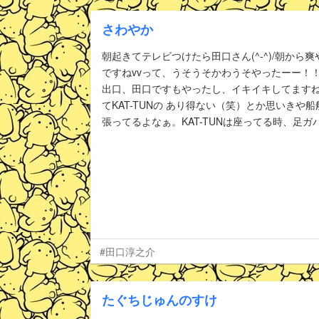
さわやか
朝起きてテレビつけたら田口さん(^-^)/朝か
ですねvvって、うそうそかわうそやったーー！
出口、田口ですもやったし、イキイキしてますね
てKAT-TUNの あり得ない（笑）とか思いき
張ってるよなぁ。KAT-TUNは座ってる時、足
#田口淳之介
たぐちじゅんのすけ