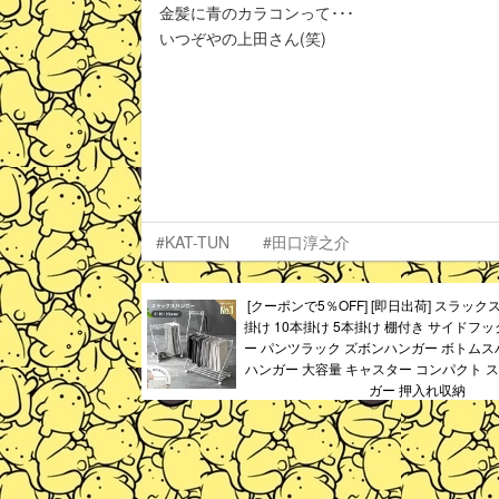
金髪に青のカラコンって･･･
いつぞやの上田さん(笑)
#KAT-TUN
#田口淳之介
[クーポンで5％OFF] [即日出荷] スラック
掛け 10本掛け 5本掛け 棚付き サイドフ
ー パンツラック ズボンハンガー ボトムス
ハンガー 大容量 キャスター コンパクト ス
ガー 押入れ収納