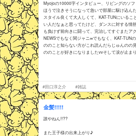
Myojoの10000字インタビュー、リビングの
ほうで泣きそうになって急いで部屋に駆け込んだよ
スタイル良くて大人しくて、KAT-TUNにいる
い人だなぁと思ってたけど、ダンスに対する情熱は
も負けず前向きに闘って、完治してすぐまたア
NEWSでもなく関ジャニ∞でもなく、KAT-TU
ののこと知らない方がこれ読んだらじゅんのの
ののことが好きになりましたvvそして涙が止まり
#田口淳之介
#雑誌
金髪!!!!!
誰やねん!!??
また王子様の出来上がり♪