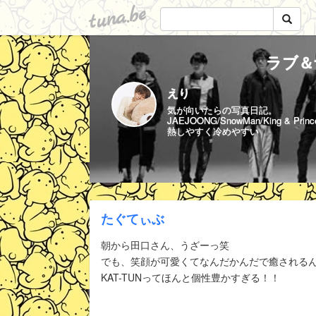
tuna.be
ラブ＆
えり
気が向いたらの写真日記。
JAEJOONG/SnowMan/King & Princ
熱しやすく冷めやすい
たぐてぃぶ
朝から田口さん、うざーっ笑
でも、笑顔が可愛くてなんだかんだで癒されるんだ
KAT-TUNってほんと個性豊かすぎる！！