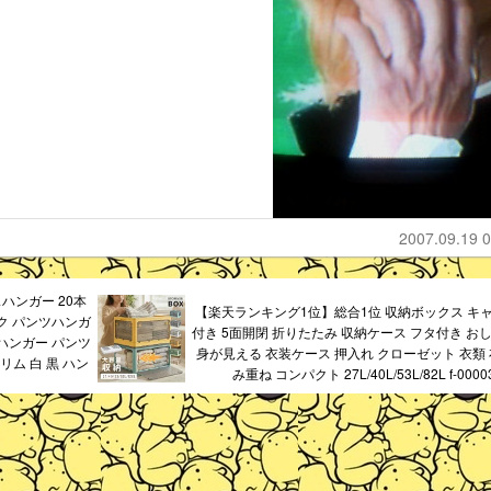
2007.09.19 0
スハンガー 20本
【楽天ランキング1位】総合1位 収納ボックス キ
ック パンツハンガ
付き 5面開閉 折りたたみ 収納ケース フタ付き おし
ハンガー パンツ
身が見える 衣装ケース 押入れ クローゼット 衣類 
リム 白 黒 ハン
み重ね コンパクト 27L/40L/53L/82L f-0000