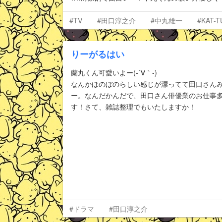
#TV
#田口淳之介
#中丸雄一
#KAT-T
りーがるはい
蘭丸くん可愛いよー(-´∀｀-)
なんかほのぼのらしい感じが漂ってて田口さんみ
ー。なんだかんだで、田口さん俳優業のお仕事
す！さて、雑誌整理でもいたしますか！
#ドラマ
#田口淳之介