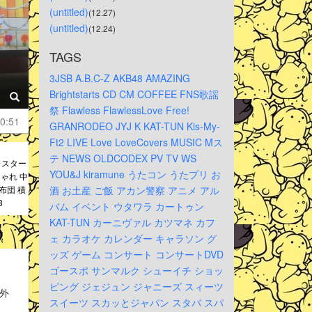
(untitled)
(12.27)
(untitled)
(12.24)
TAGS
3JSB
A.B.C-Z
AKB48
AMAZING
Brightstarts
CD
CM
COFFEE
FNS歌謡
祭
Flawless
FlawlessLove
Free!
0:51
GRANRODEO
JYJ
K
KAT-TUN
Kis-My-
Ft2
LIVE
Love
LoveCovers
MUSIC
Mス
テ
NEWS
OLDCODEX
PV
TV
WS
ャスター
YOU&J
kiramune
うたコン
うたプリ
お
ゃれ 中
布団 積
酒
お土産
ご飯
アカン警察
アニメ
アル
3
バム
イベント
ウタワラ
カートゥン
KAT-TUN
カーニヴァル
カツマネ
カフ
ェ
カラオケ
カレンダー
キャラソン
グ
ッズ
ゲーム
コンサート
コンサートDVD
ゴースポ
サンマルク
シューイチ
ショッ
ピング
ジェジュン
ジャニーズ
スィーツ
外
スイーツ
スカッとジャパン
スタバ
スパ