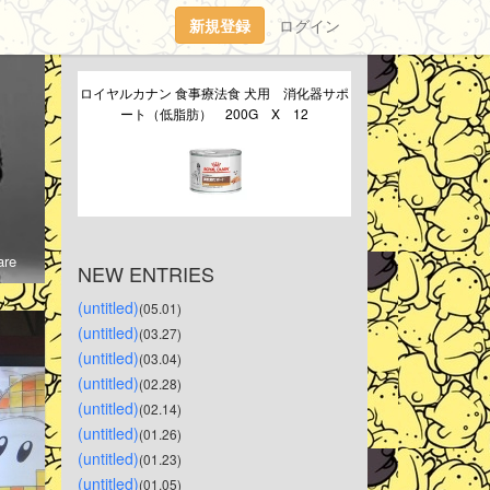
新規登録
ログイン
ロイヤルカナン 食事療法食 犬用　消化器サポ
ート（低脂肪）　200G　X　12
re
NEW ENTRIES
(untitled)
(05.01)
(untitled)
(03.27)
(untitled)
(03.04)
(untitled)
(02.28)
(untitled)
(02.14)
(untitled)
(01.26)
(untitled)
(01.23)
(untitled)
(01.05)