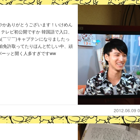
ら爽やかありがとうございます！いけめん
！テレビ初公開ですか 韓国語で入口、
(￣▽￣)キャプテンになりましたっ
や船舶免許取ってたりほんと忙しい中、頑
ガバーッと開く人多すぎですww
2012.06.09 0