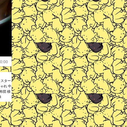
0:00
ャスター
ゃれ 中
布団 積
3