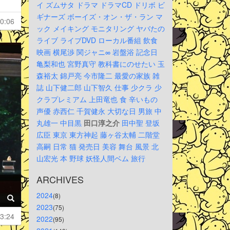
イ
ズムサタ
ドラマ
ドラマCD
ドリボ
ビ
ギナーズ
ボーイズ・オン・ザ・ラン
マ
0:06
ック
メイキング
モニタリング
ヤバたの
ライブ
ライブDVD
ローカル番組
飲食
映画
横尾渉
関ジャニ∞
岩盤浴
記念日
亀梨和也
宮野真守
教科書にのせたい
玉
森裕太
錦戸亮
今市隆二
最愛の家族
雑
誌
山下健二郎
山下智久
仕事
少クラ
少
クラプレミアム
上田竜也
食
辛いもの
声優
赤西仁
千賀健永
大切な日
男旅
中
丸雄一
中目黒
田口淳之介
田中聖
登坂
広臣
東京
東方神起
藤ヶ谷太輔
二階堂
高嗣
日常
猫
発売日
美容
舞台
風景
北
山宏光
本
野球
妖怪人間ベム
旅行
ARCHIVES
2024
(8)
2023
(75)
3:24
2022
(95)