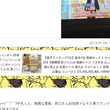
2013.01.08 1
スハンガー 20本
【楽天ランキング1位】総合1位 収納ボックス キ
ック パンツハンガ
付き 5面開閉 折りたたみ 収納ケース フタ付き おし
ハンガー パンツ
身が見える 衣装ケース 押入れ クローゼット 衣類 
リム 白 黒 ハン
み重ね コンパクト 27L/40L/53L/82L f-0000
ー(￣▽￣)中丸くん、無難な選曲。田口さん自信満々な十八番でランク
て好きです♪